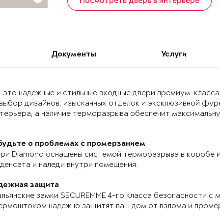
Посмотреть дверь в интерьере
Документы
Услуги
 это надежные и стильные входные двери премиум-класса
выбор дизайнов, изысканных отделок и эксклюзивной фур
нтерьера, а наличие терморазрыва обеспечит максимальн
будьте о проблемах с промерзанием
ри Diamond оснащены системой терморазрыва в коробе и
денсата и наледи внутри помещения.
дежная защита
льянские замки SECUREMME 4-го класса безопасности с 
ермоштоком надежно защитят ваш дом от взлома и проме