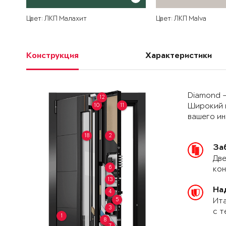
Цвет: ЛКП Малахит
Цвет: ЛКП Malva
Конструкция
Характеристики
Diamond –
12
10
11
Широкий 
вашего и
18
2
За
Две
6
кон
13
На
4
5
Ита
3
с т
1
8
7