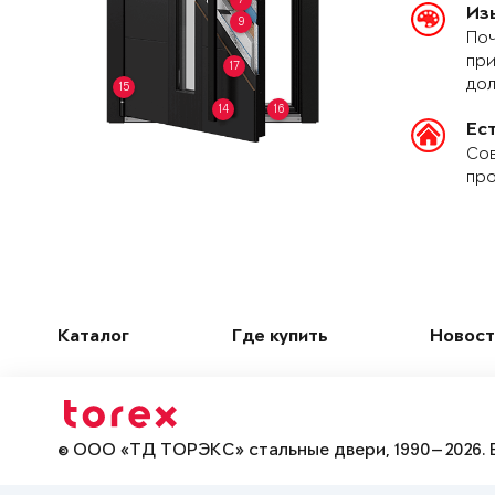
Из
9
Поч
при
17
дол
15
14
16
Ес
Сов
про
Каталог
Где купить
Новост
© ООО «ТД ТОРЭКС» стальные двери, 1990—2026. 