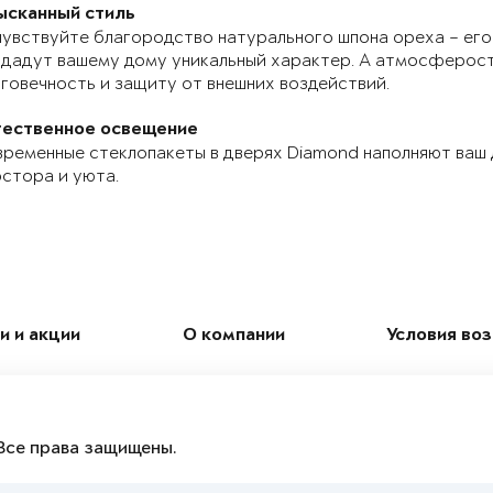
ысканный стиль
увствуйте благородство натурального шпона ореха – его
дадут вашему дому уникальный характер. А атмосферос
говечность и защиту от внешних воздействий.
тественное освещение
ременные стеклопакеты в дверях Diamond наполняют ваш
стора и уюта.
и и акции
О компании
Условия во
Все права защищены.