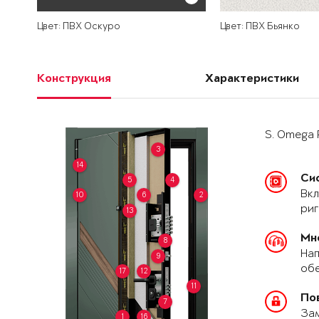
Цвет: ПВХ Оскуро
Цвет: ПВХ Бьянко
Конструкция
Характеристики
S. Omega 
3
14
Си
5
4
Вкл
10
6
2
риг
13
Мн
8
Нап
9
обе
17
12
11
По
7
За
1
16