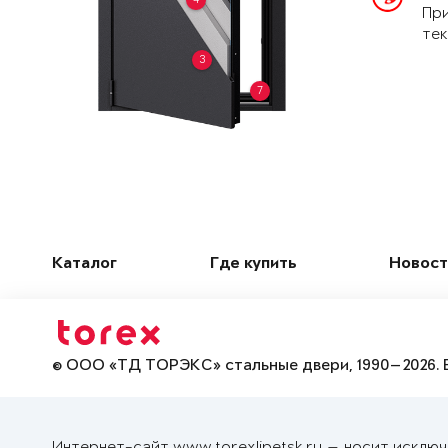
При
тек
3
7
Каталог
Где купить
Новост
© ООО «ТД ТОРЭКС» стальные двери, 1990—2026. 
Интернет-сайт www.torexlipetsk.ru — носит исклю