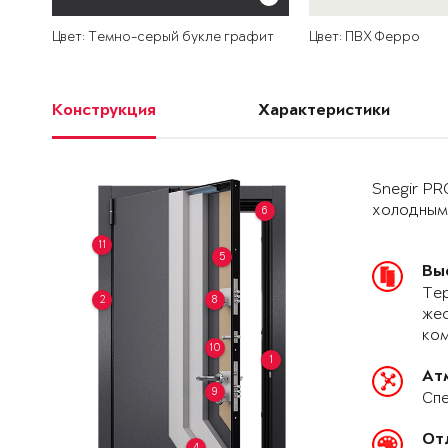
Цвет: Темно-серый букле графит
Цвет: ПВХ Ферро
Конструкция
Характеристики
Snegir PR
холодным
6
11
5
Вы
Тер
2
8
жес
ко
10
1
Ат
9
Спе
От
4