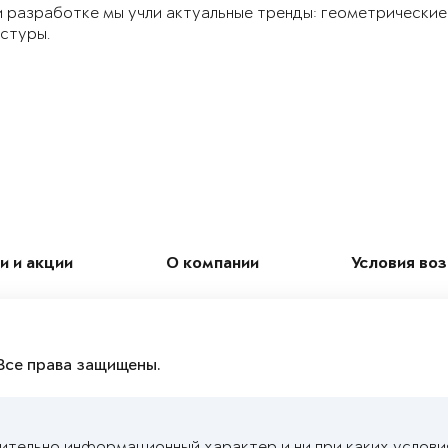
 разработке мы учли актуальные тренды: геометрические
стуры.
и и акции
О компании
Условия во
Все права защищены.
чительно информационный характер и ни при каких услови