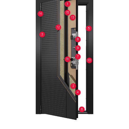
1
15
14
13
12
5
3
8
9
7
11
10
2
4
6