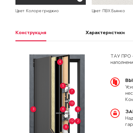
Цвет: Колоре гриджио
Цвет: ПВХ Бьянко
Конструкция
Характеристики
ТАУ ПРО 
4
наполнен
ВЫ
5
Уси
7
нес
Ком
13
3
6
9
ЗА
Над
12
2
гар
8