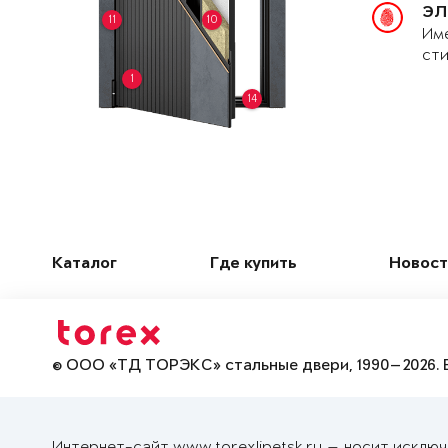
ЭЛ
11
10
Име
сти
1
14
Каталог
Где купить
Новост
© ООО «ТД ТОРЭКС» стальные двери, 1990—2026. 
Интернет-сайт www.torexlipetsk.ru — носит исклю