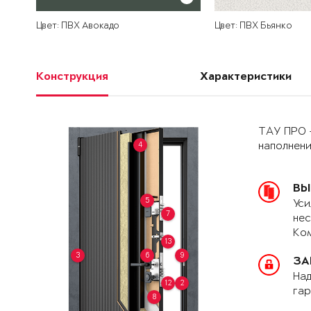
Цвет: ПВХ Авокадо
Цвет: ПВХ Бьянко
Конструкция
Характеристики
ТАУ ПРО 
4
наполнен
ВЫ
5
Уси
7
нес
Ком
13
3
6
9
ЗА
Над
12
2
гар
8