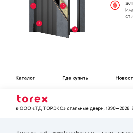
ЭЛ
11
10
Име
сти
1
14
Каталог
Где купить
Новост
© ООО «ТД ТОРЭКС» стальные двери, 1990—2026. 
Интернет-сайт www.torexlipetsk.ru — носит исклю