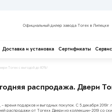
Официальный дилер завода Torex в Липецке
Доставка и установка
Сертификаты
Сервис
ери Torex с выгодой до 40%!
годняя распродажа. Двери Tor
 – время подарков и выгодных покупок.
С 5 декабря 2019г. 
ей распродажи от Torex». Двери из коллекции-2019
со ск