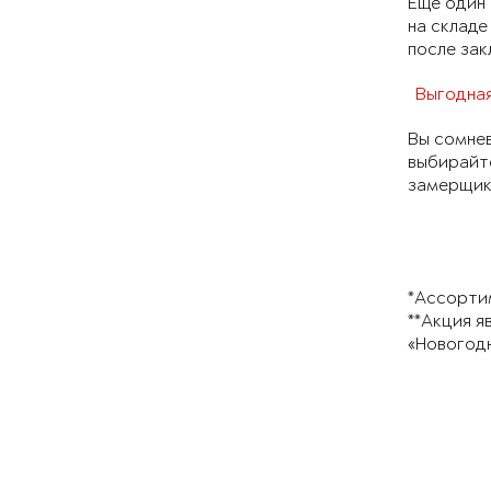
Еще один 
на складе
после зак
Выгодная
Вы сомнев
выбирайте
замерщика
*Ассортим
**Акция я
«Новогодн