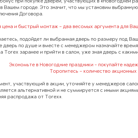
бонус при покупке дверей, участвующих в «Новогодней ра
 в Вашем городе. Это значит, что мы установим выбранную
лючения Договора.
 цена и быстрый монтаж – два весомых аргумента для Ваш
аетесь, подойдет ли выбранная дверь по размеру под Ваш
 дверь по душе и вместе с менеджером назначайте время
 Torex заранее и прийти в салон, уже зная дверь с каким
Экономьте в Новогодние праздники - покупайте надеж
Торопитесь – количество акционных 
ент, участвующий в акции, уточняйте у менеджеров сало
вляется альтернативной и не суммируется с иными акция
яя распродажа от Torex».